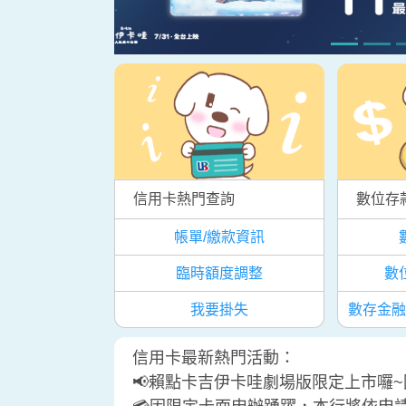
信用卡熱門查詢
數位存款
帳單/繳款資訊
臨時額度調整
數
我要掛失
數存金融
信用卡最新熱門活動：
📢賴點卡吉伊卡哇劇場版限定上市囉~國內