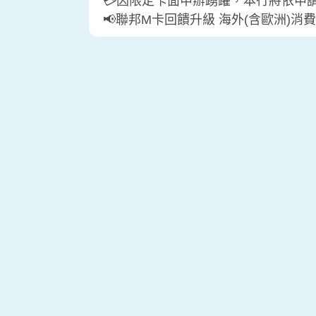
💳因限定卡面申辦踴躍，本行將依申
📢聯邦M卡回饋升級 海外(含歐洲)消