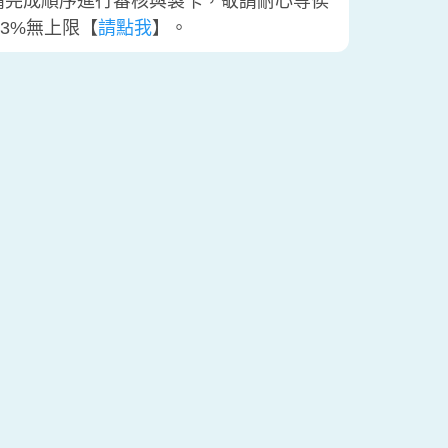
請完成順序進行審核與製卡，敬請耐心等侯
費3%無上限【
請點我
】。