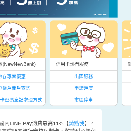
(NewNewBank)
信用卡熱門服務
數存專案優惠
出國服務
位帳戶開戶查詢
申請進度
卡密碼忘記處理方式
市區停車
LINE Pay消費最高11%【
請點我
】。